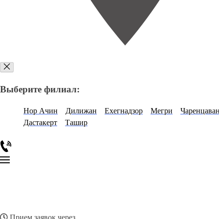
Выберите филиал:
Нор Ачин
Дилижан
Ехегнадзор
Мегри
Чаренцава
Дастакерт
Ташир
Прием заявок через