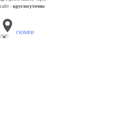
сайт -
круглосуточно
ГЮМРИ
Выберите филиал:
Чамбарак
Степанаван
Ташир
Нор Ачин
Масис
Т
Маралик
Талин
8(800)6764935
Заказать звонок
Грузоперевозки отель в Гюмри
Услуги
Цены
Сотрудничество
Контак