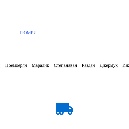
ГЮМРИ
н
Ноемберян
Маралик
Степанаван
Раздан
Джермук
Ид