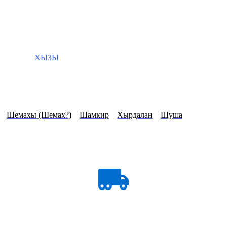
ХЫЗЫ
Шемахы (Шемах?)
Шамкир
Хырдалан
Шуша