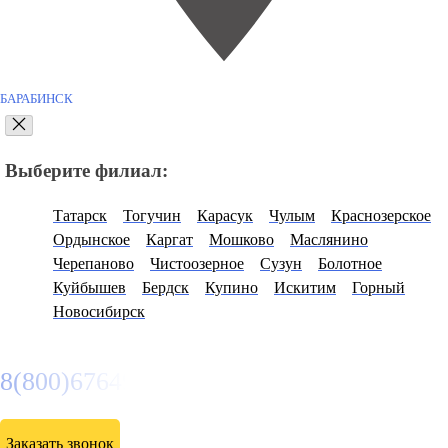
БАРАБИНСК
Выберите филиал:
Татарск
Тогучин
Карасук
Чулым
Краснозерское
Ордынское
Каргат
Мошково
Маслянино
Черепаново
Чистоозерное
Сузун
Болотное
Куйбышев
Бердск
Купино
Искитим
Горный
Новосибирск
8(800)6764935
Заказать звонок