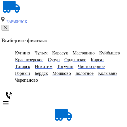
БАРАБИНСК
Выберите филиал:
Купино
Чулым
Карасук
Маслянино
Куйбышев
Краснозерское
Сузун
Ордынское
Каргат
Татарск
Искитим
Тогучин
Чистоозерное
Горный
Бердск
Мошково
Болотное
Колывань
Черепаново