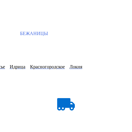
БЕЖАНИЦЫ
сье
Идрица
Красногородское
Локня