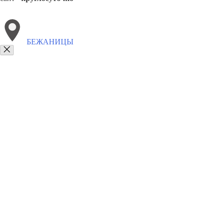
БЕЖАНИЦЫ
Выберите филиал:
Дедовичи
Палкино
Плюсса
Заплюсье
Красногород
8(800)6764935
Заказать звонок
Грузоперевозки отель в Бежаницах
Услуги
Цены
Сотрудничество
Кон