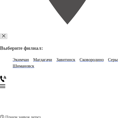
Выберите филиал:
Экимчан
Магдагачи
Завитинск
Сковородино
Серы
Шимановск
Прием заявок через