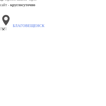
сайт -
круглосуточно
БЛАГОВЕЩЕНСК
Выберите филиал:
Райчихинск
Сковородино
Новобурейский
Завитинс
Магдагачи
8(800)6764935
Заказать звонок
Грузоперевозки отель в Благовещенске
Услуги
Цены
Сотрудничество