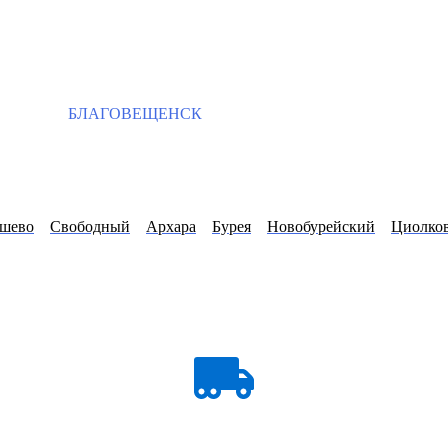
БЛАГОВЕЩЕНСК
шево
Свободный
Архара
Бурея
Новобурейский
Циолко