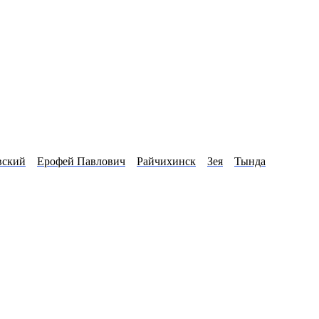
вский
Ерофей Павлович
Райчихинск
Зея
Тында