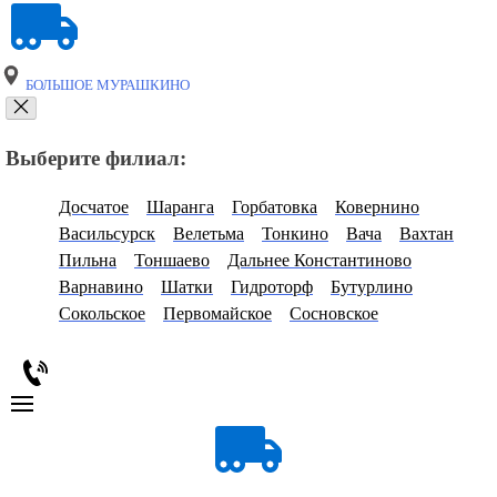
БОЛЬШОЕ МУРАШКИНО
Выберите филиал:
Досчатое
Шаранга
Горбатовка
Ковернино
Васильсурск
Велетьма
Тонкино
Вача
Вахтан
Пильна
Тоншаево
Дальнее Константиново
Варнавино
Шатки
Гидроторф
Бутурлино
Сокольское
Первомайское
Сосновское