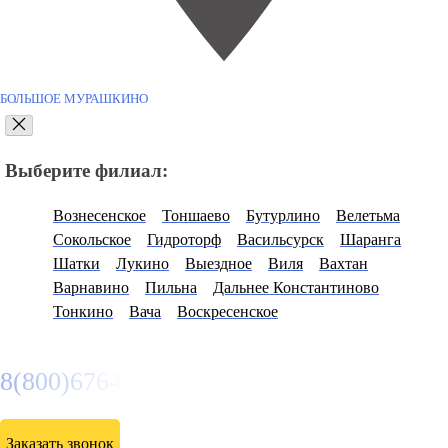
БОЛЬШОЕ МУРАШКИНО
Выберите филиал:
Вознесенское
Тоншаево
Бутурлино
Велетьма
Сокольское
Гидроторф
Васильсурск
Шаранга
Шатки
Лукино
Выездное
Виля
Вахтан
Варнавино
Пильна
Дальнее Константиново
Тонкино
Вача
Воскресенское
8(800)6764935
Заказать звонок