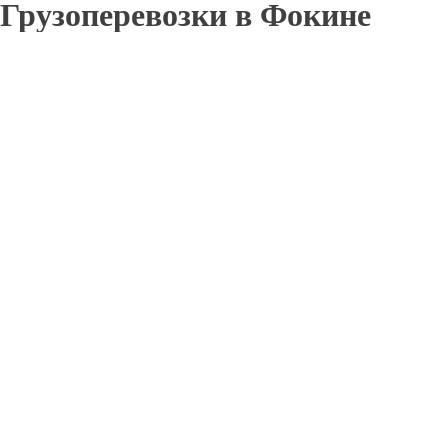
Грузоперевозки в Фокине
Отправьте заявку в период действия акции!
и получите бонус.