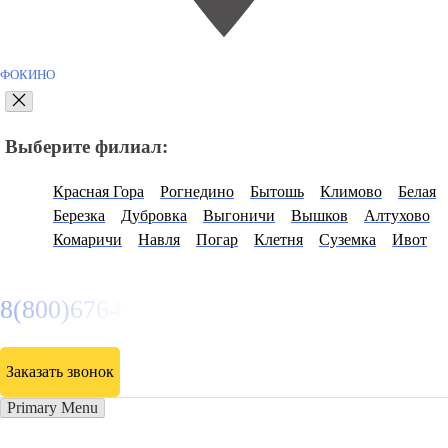
ФОКИНО
Выберите филиал:
Красная Гора
Рогнедино
Бытошь
Климово
Белая
Березка
Дубровка
Выгоничи
Вышков
Алтухово
Комаричи
Навля
Погар
Клетня
Суземка
Ивот
8(800)6764935
Заказать звонок
Primary Menu