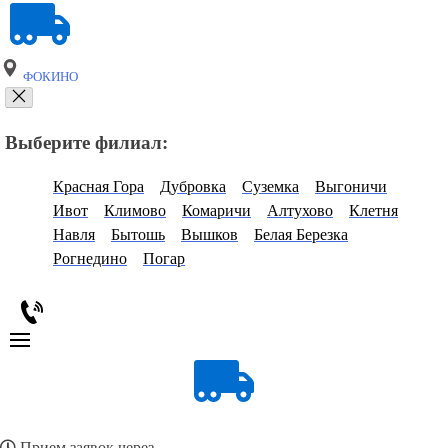
ФОКИНО
Выберите филиал:
Красная Гора
Дубровка
Суземка
Выгоничи
Ивот
Климово
Комаричи
Алтухово
Клетня
Навля
Бытошь
Вышков
Белая Березка
Рогнедино
Погар
Прием заявок через