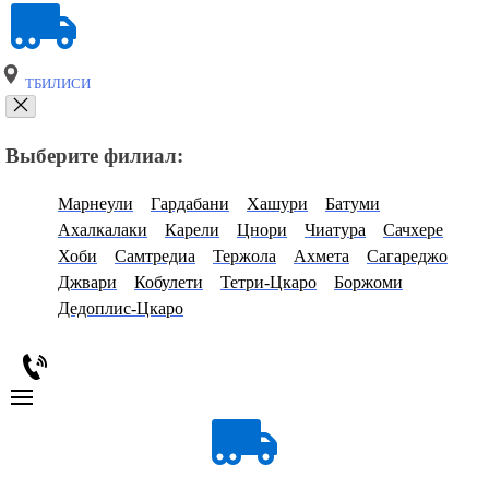
ТБИЛИСИ
Выберите филиал:
Марнеули
Гардабани
Хашури
Батуми
Ахалкалаки
Карели
Цнори
Чиатура
Сачхере
Хоби
Самтредиа
Тержола
Ахмета
Сагареджо
Джвари
Кобулети
Тетри-Цкаро
Боржоми
Дедоплис-Цкаро