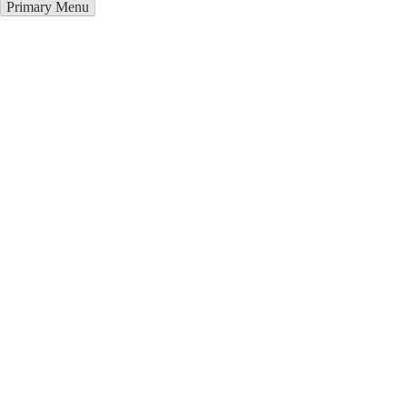
Primary Menu
Грузоперевозки в Тбилиси
Отправьте заявку в период действия акции!
и получите бонус.