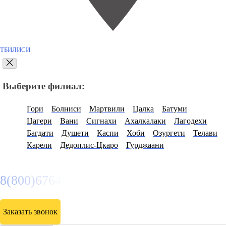
ТБИЛИСИ
Выберите филиал:
Гори
Болниси
Мартвили
Цалка
Батуми
Цагери
Вани
Сигнахи
Ахалкалаки
Лагодехи
Багдати
Душети
Каспи
Хоби
Озургети
Телави
Карели
Дедоплис-Цкаро
Гурджаани
8(800)6764935
Заказать звонок