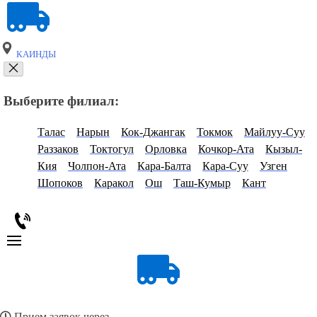
КАИНДЫ
Выберите филиал:
Талас
Нарын
Кок-Джангак
Токмок
Майлуу-Суу
Раззаков
Токтогул
Орловка
Кочкор-Ата
Кызыл-
Кия
Чолпон-Ата
Кара-Балта
Кара-Суу
Узген
Шопоков
Каракол
Ош
Таш-Кумыр
Кант
Прием заявок через