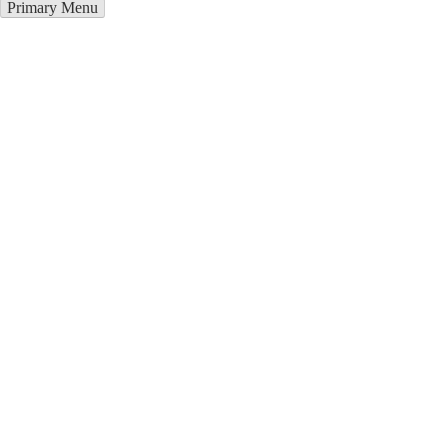
Primary Menu
Грузоперевозки в Каинды
Отправьте заявку в период действия акции!
и получите бонус.