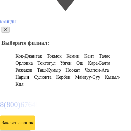
КАИНДЫ
Выберите филиал:
Кок-Джангак
Токмок
Кемин
Кант
Талас
Орловка
Токтогул
Узген
Ош
Кара-Балта
Раззаков
Таш-Кумыр
Ноокат
Чолпон-Ата
Нарын
Сулюкта
Кербен
Майлуу-Суу
Кызыл-
Кия
8(800)6764935
Заказать звонок