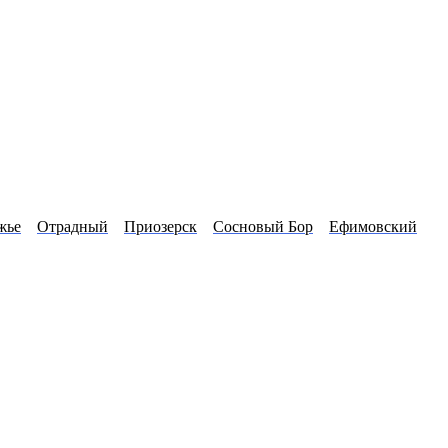
жье
Отрадный
Приозерск
Сосновый Бор
Ефимовский