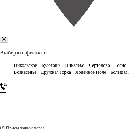
Выберите филиал:
Никольское
Будогощь
Пикалёво
Сертолово
Тосно
Вознесенье
Дружная Горка
Лодейное Поле
Большая
Прием заявок через