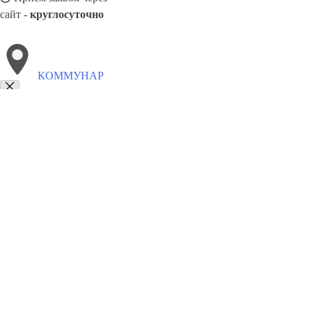
сайт -
круглосуточно
КОММУНАР
Выберите филиал:
Ефимовский
Никольское
Сертолово
Вознесенье
В
Поле
Сланцы
Шлиссельбург
Луга
Павлово
Будо
8(800)6764935
Заказать звонок
Грузоперевозки отель в Коммунаре
Услуги
Цены
Сотрудничество
Кон