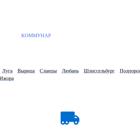
КОММУНАР
Луга
Вырица
Сланцы
Любань
Шлиссельбург
Подпоро
 Ижора