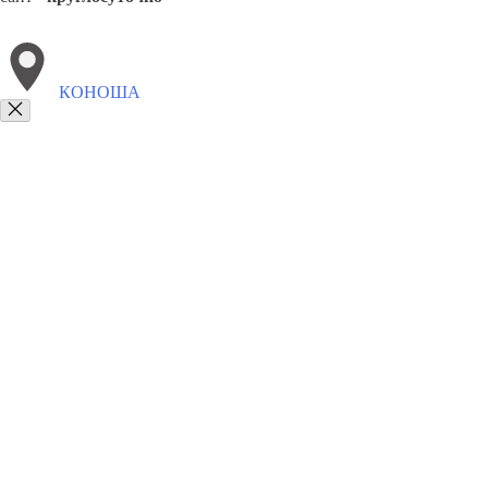
КОНОША
Выберите филиал:
Октябрьское
Плесецк
8(800)6764935
Заказать звонок
Грузоперевозки отель в Коноше
Услуги
Цены
Сотрудничество
Контак