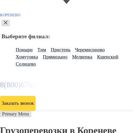
КОРЕНЕВО
Выберите филиал:
Поныри
Тим
Пристень
Черемисиново
Хомутовка
Прямицыно
Медвенка
Кшенский
Солнцево
8(800)6764935
Заказать звонок
Primary Menu
Грузоперевозки в Кореневе