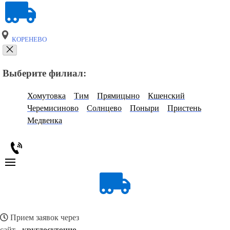
КОРЕНЕВО
Выберите филиал:
Хомутовка
Тим
Прямицыно
Кшенский
Черемисиново
Солнцево
Поныри
Пристень
Медвенка
Прием заявок через
сайт -
круглосуточно