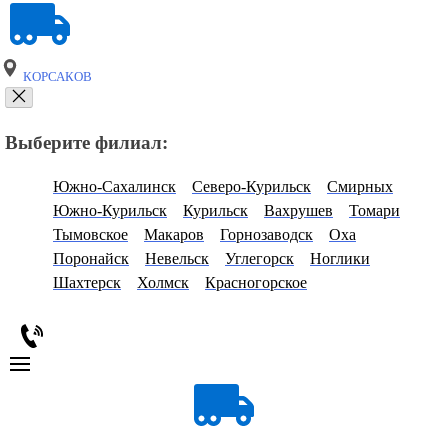
КОРСАКОВ
Выберите филиал:
Южно-Сахалинск
Северо-Курильск
Смирных
Южно-Курильск
Курильск
Вахрушев
Томари
Тымовское
Макаров
Горнозаводск
Оха
Поронайск
Невельск
Углегорск
Ноглики
Шахтерск
Холмск
Красногорское