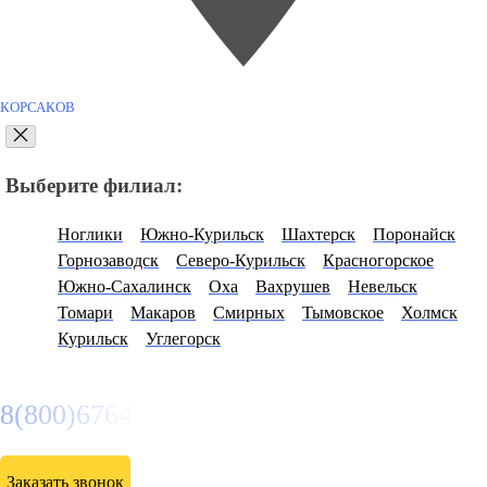
КОРСАКОВ
Выберите филиал:
Ноглики
Южно-Курильск
Шахтерск
Поронайск
Горнозаводск
Северо-Курильск
Красногорское
Южно-Сахалинск
Оха
Вахрушев
Невельск
Томари
Макаров
Смирных
Тымовское
Холмск
Курильск
Углегорск
8(800)6764935
Заказать звонок