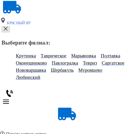
КРАСНЫЙ ЯР
Выберите филиал:
Крутинка
Таврическое
Марьяновка
Полтавка
Оконешниково
Павлоградка
Тевриз
Саргатское
Нововаршавка
Шербакуль
Муромцево
Любинский
Прием заявок через