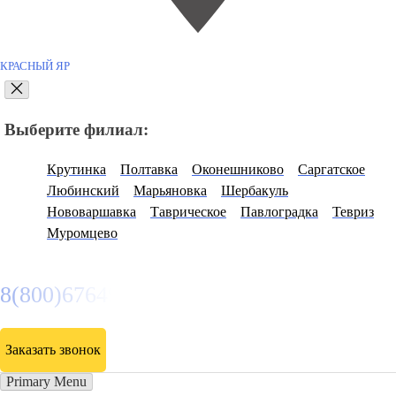
КРАСНЫЙ ЯР
Выберите филиал:
Крутинка
Полтавка
Оконешниково
Саргатское
Любинский
Марьяновка
Шербакуль
Нововаршавка
Таврическое
Павлоградка
Тевриз
Муромцево
8(800)6764935
Заказать звонок
Primary Menu