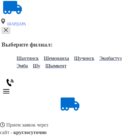
ШАРДАРА
Выберите филиал:
Шахтинск
Шемонаиха
Щучинск
Экибастуз
Эмба
Шу
Шымкент
Прием заявок через
сайт -
круглосуточно