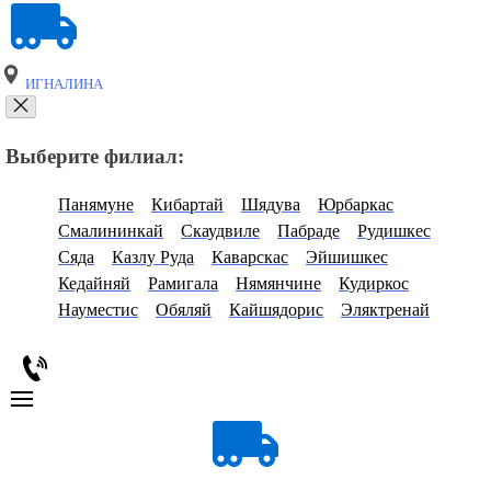
ИГНАЛИНА
Выберите филиал:
Панямуне
Кибартай
Шядува
Юрбаркас
Смалининкай
Скаудвиле
Пабраде
Рудишкес
Сяда
Казлу Руда
Каварскас
Эйшишкес
Кедайняй
Рамигала
Нямянчине
Кудиркос
Науместис
Обяляй
Кайшядорис
Эляктренай