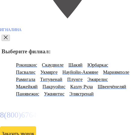
ИГНАЛИНА
Выберите филиал:
Рокишкис
Скаудвиле
Шакяй
Юрбаркас
Пасвалис
Укмярге
Науйойи-Акмяне
Мариямполе
Рамигала
Титувенай
Плунге
Эжярелис
Мажейкяй
Пакруойис
Казлу Руда
Швенчёнеляй
Панявежис
Ужвянтис
Эляктренай
8(800)6764935
Заказать звонок