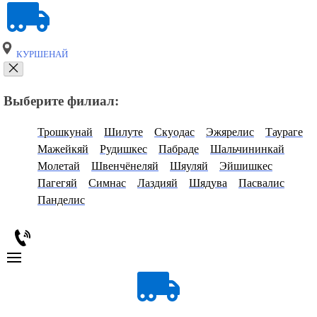
КУРШЕНАЙ
Выберите филиал:
Трошкунай
Шилуте
Скуодас
Эжярелис
Таураге
Мажейкяй
Рудишкес
Пабраде
Шальчининкай
Молетай
Швенчёнеляй
Шяуляй
Эйшишкес
Пагегяй
Симнас
Лаздияй
Шядува
Пасвалис
Панделис