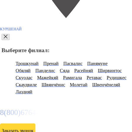
КУРШЕНАЙ
Выберите филиал:
Трошкунай
Пренай
Пасвалис
Панямуне
Обяляй
Панделис
Сяда
Расейняй
Ширвинтос
Скуодас
Мажейкяй
Рамигала
Ретавас
Рудишкес
Скаудвиле
Швянчёнис
Молетай
Швенчёнеляй
Лаздияй
8(800)6764935
Заказать звонок