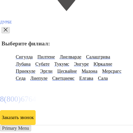
ДУРБЕ
Выберите филиал:
Сигулда
Пилтене
Лиелварде
Салацгрива
Лубана
Субате
Тукумс
Энгуре
Юркалне
Приекуле
Эргли
Цесвайне
Мадона
Мерсрагс
Седа
Лиепуле
Светциемс
Елгава
Сала
8(800)6764935
Заказать звонок
Primary Menu