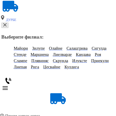
ДУРБЕ
Выберите филиал:
Майори
Зилупе
Олайне
Салацгрива
Сигулда
Стенде
Марциена
Лиелварде
Кандава
Роя
Слампе
Плявиняс
Скрунда
Илуксте
Приекули
Лиепая
Рига
Цесвайне
Кулдига
Прием заявок через