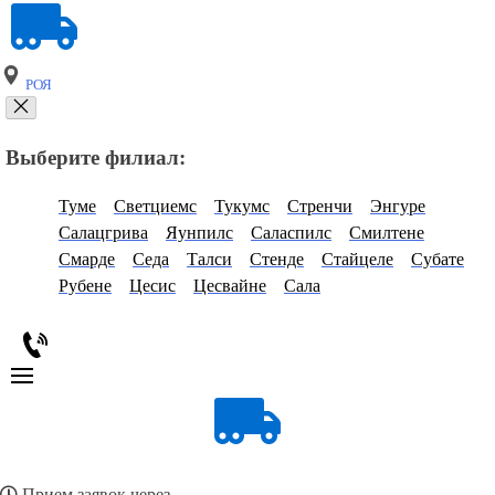
РОЯ
Выберите филиал:
Туме
Светциемс
Тукумс
Стренчи
Энгуре
Салацгрива
Яунпилс
Саласпилс
Смилтене
Смарде
Седа
Талси
Стенде
Стайцеле
Субате
Рубене
Цесис
Цесвайне
Сала
Прием заявок через