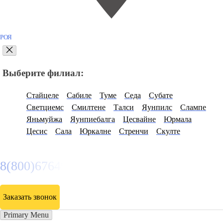
РОЯ
Выберите филиал:
Стайцеле
Сабиле
Туме
Седа
Субате
Светциемс
Смилтене
Талси
Яунпилс
Слампе
Яньмуйжа
Яунпиебалга
Цесвайне
Юрмала
Цесис
Сала
Юркалне
Стренчи
Скулте
8(800)6764935
Заказать звонок
Primary Menu