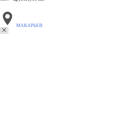
МАКАРЬЕВ
Выберите филиал:
Кадый
Нерехта
Мантурово
Сусанино
Чухлома
П
8(800)6764935
Заказать звонок
Грузоперевозки отель в Макарьеве
Услуги
Цены
Сотрудничество
Кон