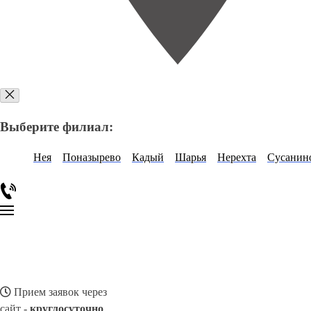
Выберите филиал:
Нея
Поназырево
Кадый
Шарья
Нерехта
Сусанин
Прием заявок через
сайт -
круглосуточно