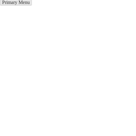
Primary Menu
Грузоперевозки в Калараш
Отправьте заявку в период действия акции!
и получите бонус.