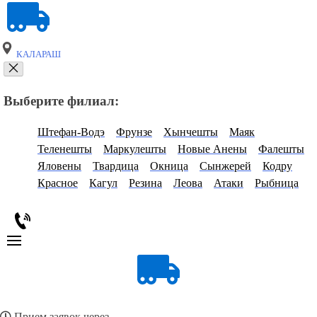
КАЛАРАШ
Выберите филиал:
Штефан-Водэ
Фрунзе
Хынчешты
Маяк
Теленешты
Маркулешты
Новые Анены
Фалешты
Яловены
Твардица
Окница
Сынжерей
Кодру
Красное
Кагул
Резина
Леова
Атаки
Рыбница
Прием заявок через