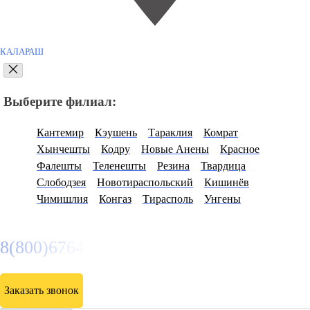
КАЛАРАШ
Выберите филиал:
Кантемир
Кэушень
Тараклия
Комрат
Хынчешты
Кодру
Новые Анены
Красное
Фалешты
Теленешты
Резина
Твардица
Слободзея
Новотираспольский
Кишинёв
Чимишлия
Конгаз
Тирасполь
Унгены
8(800)6764935
Заказать звонок