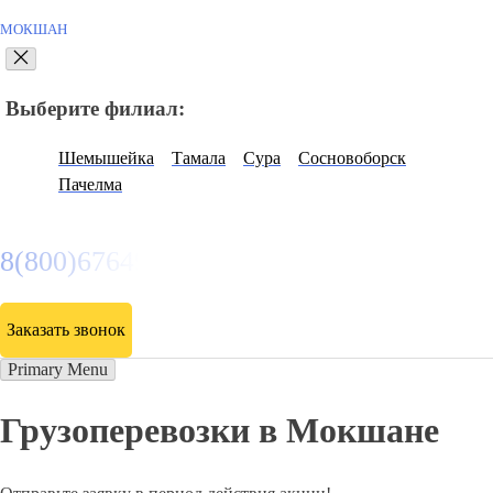
МОКШАН
Выберите филиал:
Шемышейка
Тамала
Сура
Сосновоборск
Пачелма
8(800)6764935
Заказать звонок
Primary Menu
Грузоперевозки в Мокшане