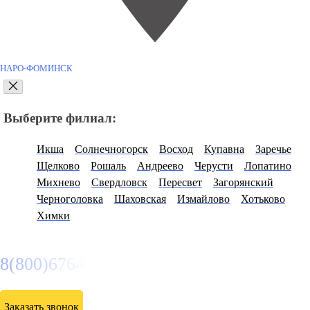
НАРО-ФОМИНСК
Выберите филиал:
Икша
Солнечногорск
Восход
Купавна
Заречье
Щелково
Рошаль
Андреево
Черусти
Лопатино
Михнево
Свердловск
Пересвет
Загорянский
Черноголовка
Шаховская
Измайлово
Хотьково
Химки
8(800)6764935
Заказать звонок