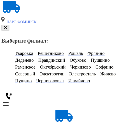
НАРО-ФОМИНСК
Выберите филиал:
Уваровка
Решетниково
Рошаль
Фрязино
Деденево
Правдинский
Обухово
Пушкино
Раменское
Октябрьский
Черкизово
Софрино
Северный
Электроугли
Электросталь
Жилево
Пущино
Черноголовка
Измайлово