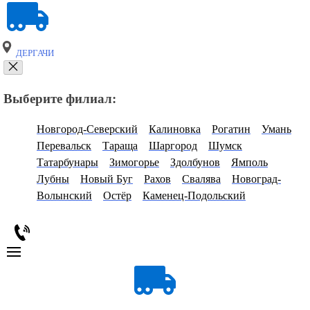
ДЕРГАЧИ
Выберите филиал:
Новгород-Северский
Калиновка
Рогатин
Умань
Перевальск
Тараща
Шаргород
Шумск
Татарбунары
Зимогорье
Здолбунов
Ямполь
Лубны
Новый Буг
Рахов
Свалява
Новоград-
Волынский
Остёр
Каменец-Подольский