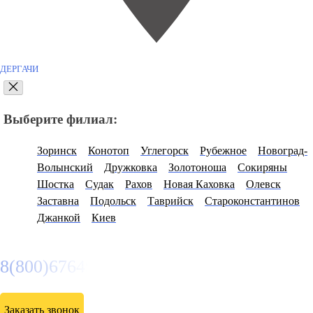
ДЕРГАЧИ
Выберите филиал:
Зоринск
Конотоп
Углегорск
Рубежное
Новоград-
Волынский
Дружковка
Золотоноша
Сокиряны
Шостка
Судак
Рахов
Новая Каховка
Олевск
Заставна
Подольск
Таврийск
Староконстантинов
Джанкой
Киев
8(800)6764935
Заказать звонок