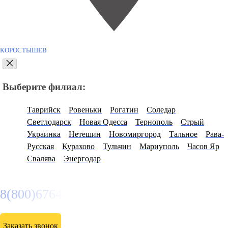
КОРОСТЫШЕВ
Выберите филиал:
Таврийск
Ровеньки
Рогатин
Соледар
Светлодарск
Новая Одесса
Тернополь
Стрый
Украинка
Нетешин
Новомиргород
Тальное
Рава-
Русская
Курахово
Тульчин
Мариуполь
Часов Яр
Свалява
Энергодар
8(800)6764935
Заказать звонок