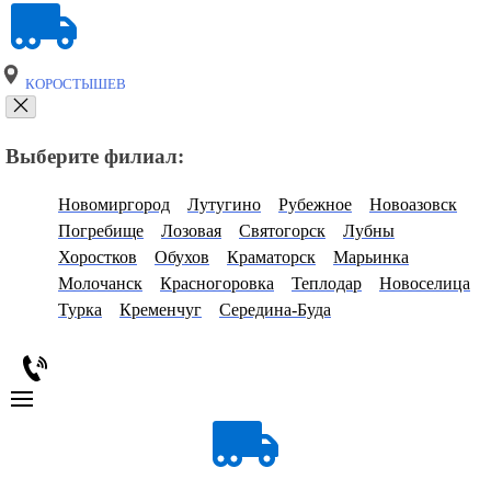
КОРОСТЫШЕВ
Выберите филиал:
Новомиргород
Лутугино
Рубежное
Новоазовск
Погребище
Лозовая
Святогорск
Лубны
Хоростков
Обухов
Краматорск
Марьинка
Молочанск
Красногоровка
Теплодар
Новоселица
Турка
Кременчуг
Середина-Буда