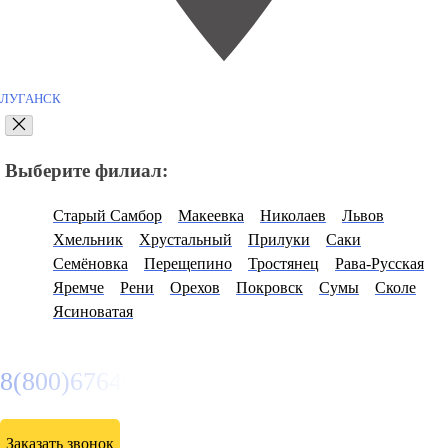
ЛУГАНСК
Выберите филиал:
Старый Самбор
Макеевка
Николаев
Львов
Хмельник
Хрустальный
Прилуки
Саки
Семёновка
Перещепино
Тростянец
Рава-Русская
Яремче
Рени
Орехов
Покровск
Сумы
Сколе
Ясиноватая
8(800)6764935
Заказать звонок