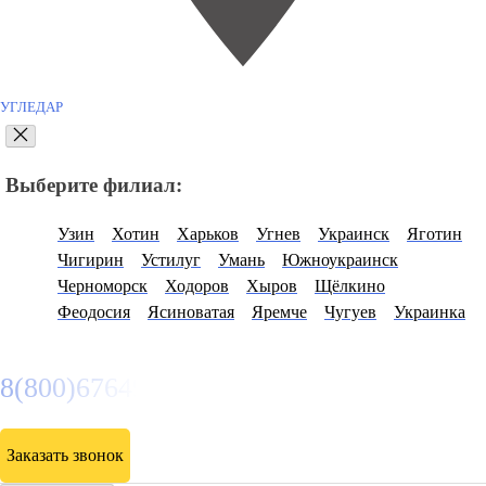
УГЛЕДАР
Выберите филиал:
Узин
Хотин
Харьков
Угнев
Украинск
Яготин
Чигирин
Устилуг
Умань
Южноукраинск
Черноморск
Ходоров
Хыров
Щёлкино
Феодосия
Ясиноватая
Яремче
Чугуев
Украинка
8(800)6764935
Заказать звонок