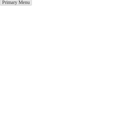
Primary Menu
Грузоперевозки в Угледар
Отправьте заявку в период действия акции!
и получите бонус.