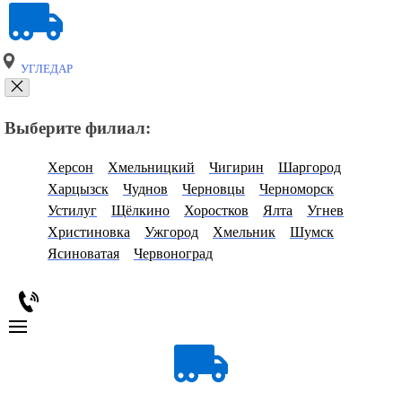
УГЛЕДАР
Выберите филиал:
Херсон
Хмельницкий
Чигирин
Шаргород
Харцызск
Чуднов
Черновцы
Черноморск
Устилуг
Щёлкино
Хоростков
Ялта
Угнев
Христиновка
Ужгород
Хмельник
Шумск
Ясиноватая
Червоноград