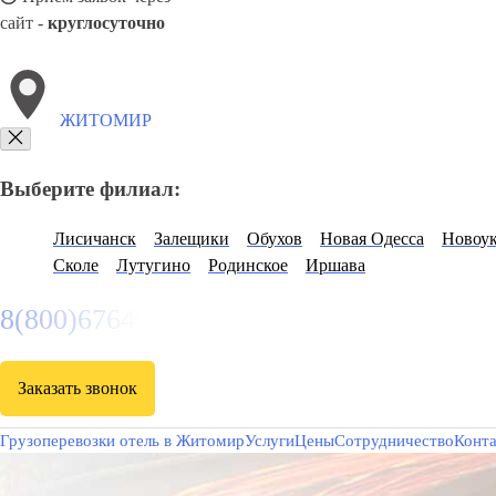
сайт -
круглосуточно
ЖИТОМИР
Выберите филиал:
Лисичанск
Залещики
Обухов
Новая Одесса
Новоу
Сколе
Лутугино
Родинское
Иршава
8(800)6764935
Заказать звонок
Грузоперевозки отель в Житомир
Услуги
Цены
Сотрудничество
Конт