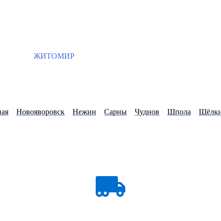
ЖИТОМИР
ная
Новояворовск
Нежин
Сарны
Чуднов
Шпола
Щёлк