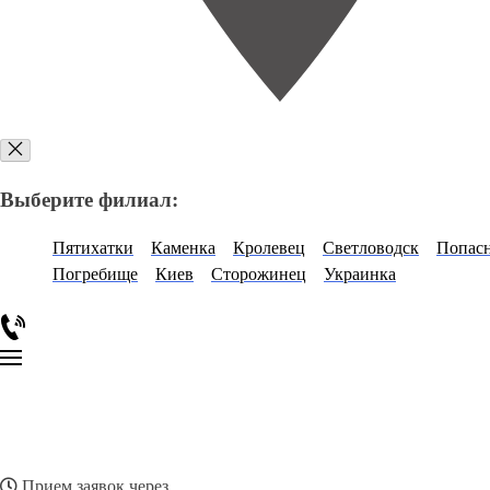
Выберите филиал:
Пятихатки
Каменка
Кролевец
Светловодск
Попас
Погребище
Киев
Сторожинец
Украинка
Прием заявок через