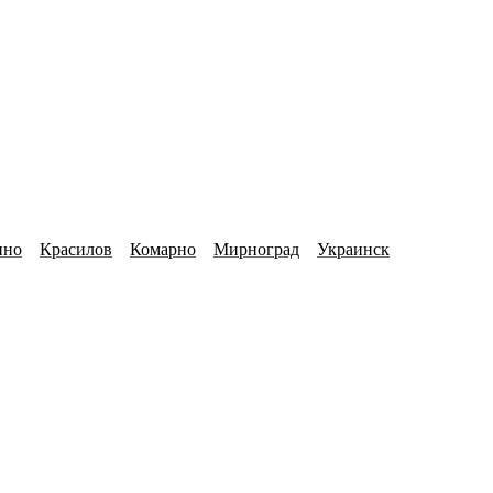
ино
Красилов
Комарно
Мирноград
Украинск