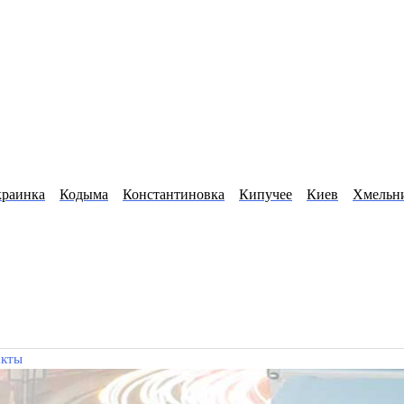
краинка
Кодыма
Константиновка
Кипучее
Киев
Хмельн
акты