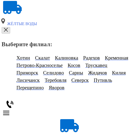
ЖЁЛТЫЕ ВОДЫ
Выберите филиал:
Хотин
Скалат
Калиновка
Радехов
Кременная
Петрово-Красноселье
Косов
Трускавец
Приморск
Селидово
Сарны
Жидачов
Килия
Лисичанск
Теребовля
Северск
Путивль
Перещепино
Яворов