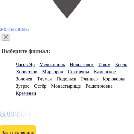
ЖЁЛТЫЕ ВОДЫ
Выберите филиал:
Часов Яр
Мелитополь
Новоазовск
Изюм
Керчь
Хоростков
Миргород
Сокиряны
Каменское
Золочев
Тлумач
Подольск
Ржищев
Корюковка
Зугрэс
Остёр
Монастырище
Решетиловка
Кременец
8(800)6764935
Заказать звонок