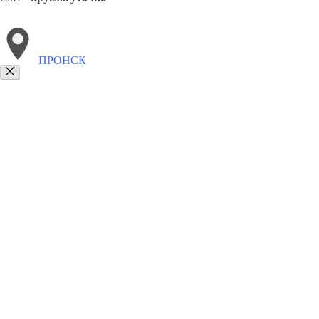
ПРОНСК
Выберите филиал:
Ухолово
Сапожок
Шилово
Чучково
Старожилово
8(800)6764935
Заказать звонок
Грузоперевозки отель в Пронске
Услуги
Цены
Сотрудничество
Конта