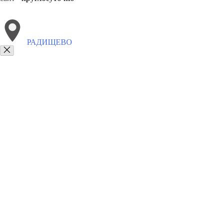
РАДИЩЕВО
Выберите филиал:
Чунский
8(800)6764935
Заказать звонок
Грузоперевозки отель в Радищеве
Услуги
Цены
Сотрудничество
Конт