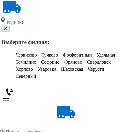
РОДНИКИ
Выберите филиал:
Черкизово
Тучково
Фосфоритный
Удельная
Томилино
Софрино
Фряново
Свердловск
Хорлово
Уваровка
Шаховская
Черусти
Северный
Прием заявок через