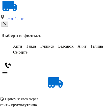
СУХОЙ ЛОГ
Выберите филиал:
Арти
Тавда
Туринск
Белоярск
Ачит
Талица
Сысерть
Прием заявок через
сайт -
круглосуточно