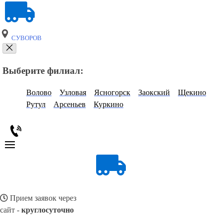
СУВОРОВ
Выберите филиал:
Волово
Узловая
Ясногорск
Заокский
Щекино
Рутул
Арсеньев
Куркино
Прием заявок через
сайт -
круглосуточно