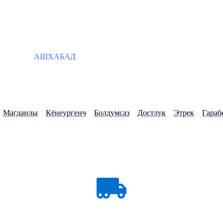
АШХАБАД
Магданлы
Кёнеургенч
Болдумсаз
Достлук
Этрек
Гараб