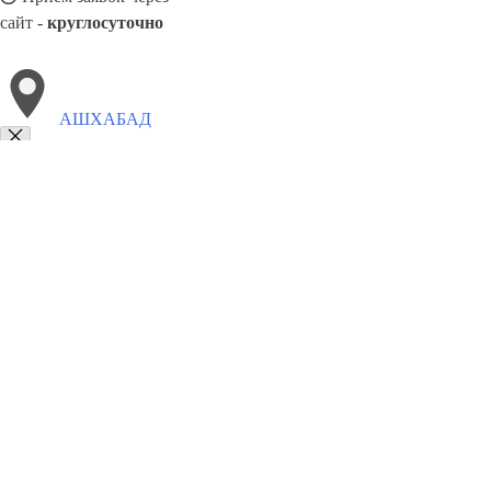
сайт -
круглосуточно
АШХАБАД
Выберите филиал:
Акдепе
Бахарден
Этрек
Туркменбашы
Достлук
М
Карабогаз
8(800)6764935
Заказать звонок
Грузоперевозки отель в Ашхабад
Услуги
Цены
Сотрудничество
Конт