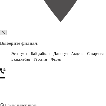
Выберите филиал:
Эсенгулы
Бабадайхан
Дашогуз
Акдепе
Сакарчага
Балканабад
Гёроглы
Фарап
Прием заявок через