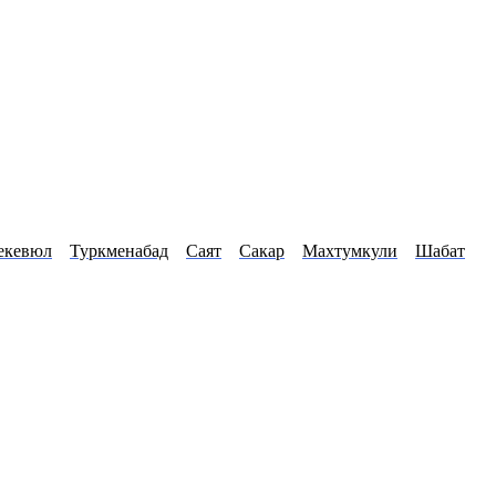
екевюл
Туркменабад
Саят
Сакар
Махтумкули
Шабат