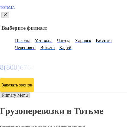
ТОТЬМА
Выберите филиал:
Шексна
Устюжна
Чагода
Харовск
Вохтога
Череповец
Вожега
Кадуй
8(800)6764935
Заказать звонок
Primary Menu
Грузоперевозки в Тотьме