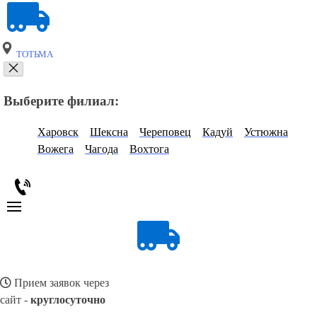
ТОТЬМА
Выберите филиал:
Харовск
Шексна
Череповец
Кадуй
Устюжна
Вожега
Чагода
Вохтога
Прием заявок через
сайт -
круглосуточно