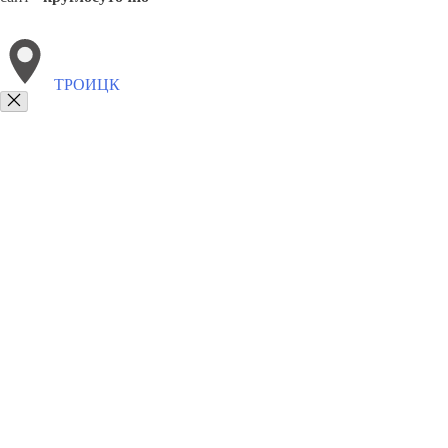
ТРОИЦК
Выберите филиал:
Челябинск
Чебаркуль
Усть-Катав
8(800)6764935
Заказать звонок
Грузоперевозки отель в Троицке
Услуги
Цены
Сотрудничество
Конта