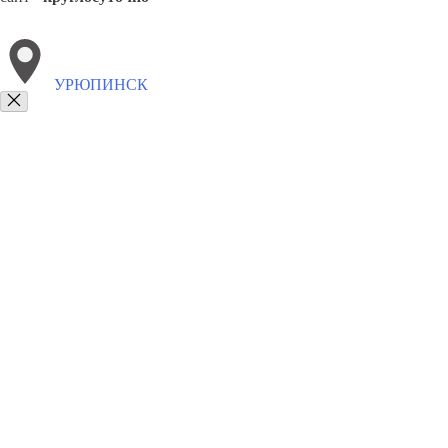
УРЮПИНСК
Выберите филиал:
Чернышковский
Новониколаевский
Быков
Фролово
8(800)6764935
Заказать звонок
Грузоперевозки отель в Урюпинске
Услуги
Цены
Сотрудничество
Кон