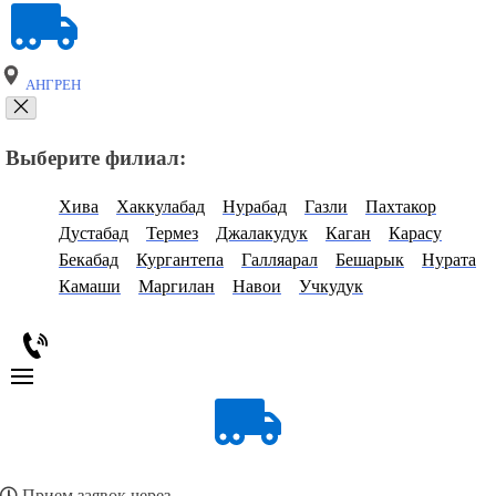
АНГРЕН
Выберите филиал:
Хива
Хаккулабад
Нурабад
Газли
Пахтакор
Дустабад
Термез
Джалакудук
Каган
Карасу
Бекабад
Кургантепа
Галляарал
Бешарык
Нурата
Камаши
Маргилан
Навои
Учкудук
Прием заявок через