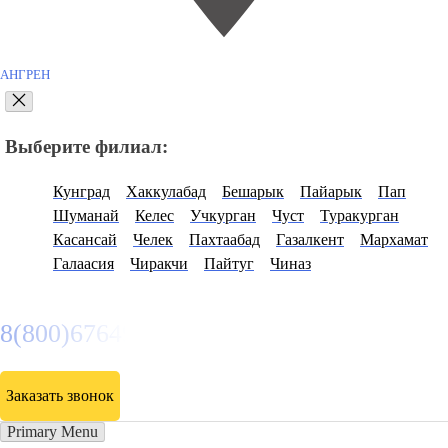
АНГРЕН
Выберите филиал:
Кунград
Хаккулабад
Бешарык
Пайарык
Пап
Шуманай
Келес
Учкурган
Чуст
Туракурган
Касансай
Челек
Пахтаабад
Газалкент
Мархамат
Галаасия
Чиракчи
Пайтуг
Чиназ
8(800)6764935
Заказать звонок
Primary Menu