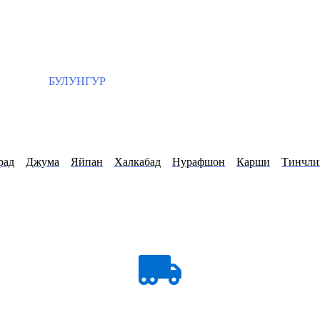
БУЛУНГУР
рад
Джума
Яйпан
Халкабад
Нурафшон
Карши
Тинчли