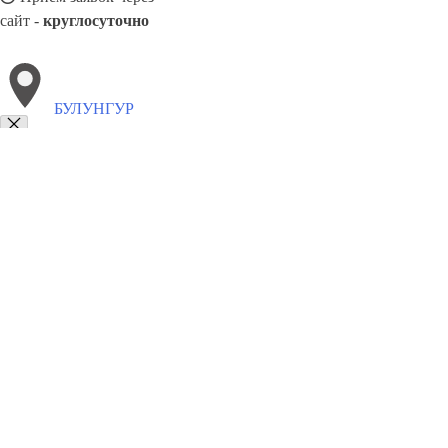
сайт -
круглосуточно
БУЛУНГУР
Выберите филиал:
Каган
Пайтуг
Ходжейли
Тинчлик
Фергана
Яйпа
Галаасия
Пайарык
Дустабад
8(800)6764935
Заказать звонок
Грузоперевозки отель в Булунгур
Услуги
Цены
Сотрудничество
Конт