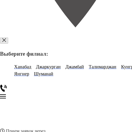
Выберите филиал:
Ханабад
Джаркурган
Джамбай
Талимарджан
Кунг
Янгиер
Шуманай
Прием заявок через