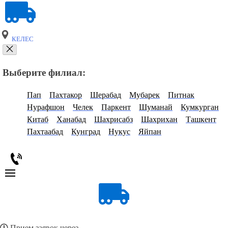
КЕЛЕС
Выберите филиал:
Пап
Пахтакор
Шерабад
Мубарек
Питнак
Нурафшон
Челек
Паркент
Шуманай
Кумкурган
Китаб
Ханабад
Шахрисабз
Шахрихан
Ташкент
Пахтаабад
Кунград
Нукус
Яйпан
Прием заявок через