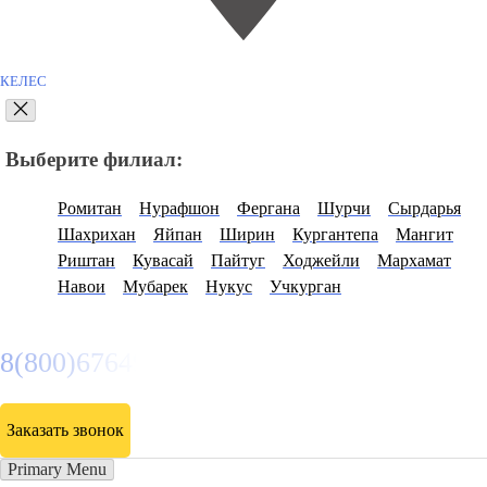
КЕЛЕС
Выберите филиал:
Ромитан
Нурафшон
Фергана
Шурчи
Сырдарья
Шахрихан
Яйпан
Ширин
Кургантепа
Мангит
Риштан
Кувасай
Пайтуг
Ходжейли
Мархамат
Навои
Мубарек
Нукус
Учкурган
8(800)6764935
Заказать звонок
Primary Menu