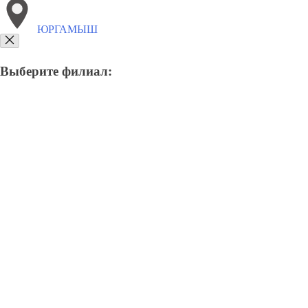
ЮРГАМЫШ
Выберите филиал:
8(800)6764935
Заказать звонок
Грузоперевозки отель в Юргамыше
Услуги
Цены
Сотрудничество
Кон
Грузоперевозки в Юргамыше
Отправьте заявку в период действия акции!