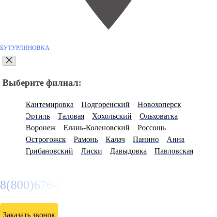
БУТУРЛИНОВКА
Выберите филиал:
Кантемировка
Подгоренский
Новохоперск
Эртиль
Таловая
Хохольский
Ольховатка
Воронеж
Елань-Коленовский
Россошь
Острогожск
Рамонь
Калач
Панино
Анна
Грибановский
Лиски
Давыдовка
Павловская
8(800)6764935
Заказать звонок