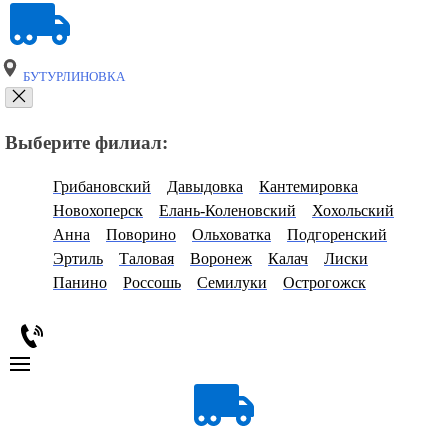
БУТУРЛИНОВКА
Выберите филиал:
Грибановский
Давыдовка
Кантемировка
Новохоперск
Елань-Коленовский
Хохольский
Анна
Поворино
Ольховатка
Подгоренский
Эртиль
Таловая
Воронеж
Калач
Лиски
Панино
Россошь
Семилуки
Острогожск