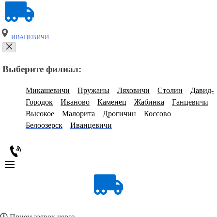
ИВАЦЕВИЧИ
Выберите филиал:
Микашевичи
Пружаны
Ляховичи
Столин
Давид-
Городок
Иваново
Каменец
Жабинка
Ганцевичи
Высокое
Малорита
Дрогичин
Коссово
Белоозерск
Иванцевичи
Прием заявок через