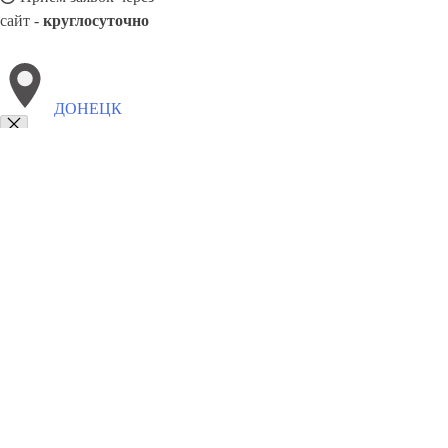
сайт -
круглосуточно
ДОНЕЦК
Выберите филиал:
Таганрог
Цимлянск
Каменск-Шахтинский
Зверево
Новошахтинск
Шахты
Семикаракорск
Зерноград
Р
8(800)6764935
Заказать звонок
Грузоперевозки отель в Донецке
Услуги
Цены
Сотрудничество
Конта