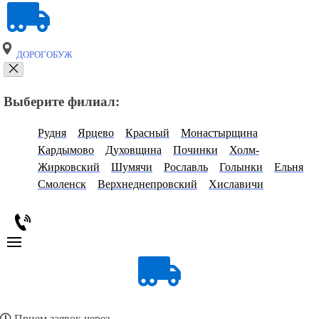
ДОРОГОБУЖ
Выберите филиал:
Рудня
Ярцево
Красный
Монастырщина
Кардымово
Духовщина
Починки
Холм-
Жирковский
Шумячи
Рославль
Голынки
Ельня
Смоленск
Верхнеднепровский
Хиславичи
Прием заявок через