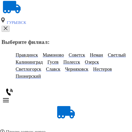
ГУРЬЕВСК
Выберите филиал:
Правдинск
Мамоново
Советск
Неман
Светлый
Калининград
Гусев
Полесск
Озерск
Светлогорск
Славск
Черняховск
Нестеров
Пионерский
Прием заявок через