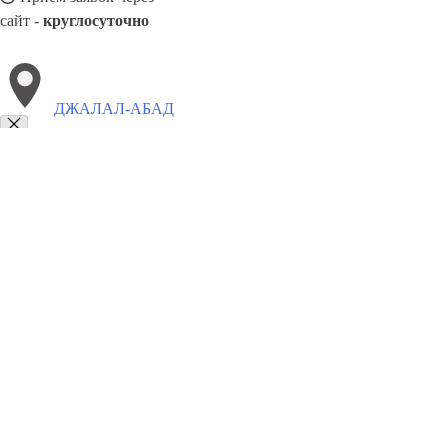
сайт -
круглосуточно
ДЖАЛАЛ-АБАД
Выберите филиал:
Кара-Балта
Кемин
Кызыл-Кия
Чолпон-Ата
Кок-Дж
Кумыр
Каракол
Кант
8(800)6764935
Заказать звонок
Грузоперевозки отель в Джалал-Абад
Услуги
Цены
Сотрудничество
К