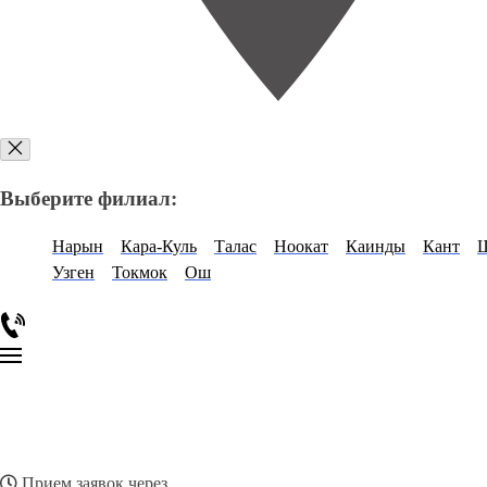
Выберите филиал:
Нарын
Кара-Куль
Талас
Ноокат
Каинды
Кант
Узген
Токмок
Ош
Прием заявок через