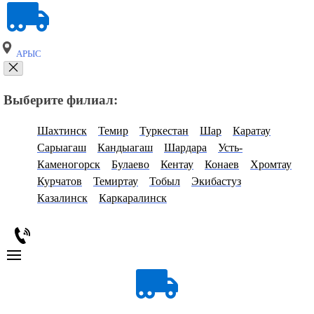
АРЫС
Выберите филиал:
Шахтинск
Темир
Туркестан
Шар
Каратау
Сарыагаш
Кандыагаш
Шардара
Усть-
Каменогорск
Булаево
Кентау
Конаев
Хромтау
Курчатов
Темиртау
Тобыл
Экибастуз
Казалинск
Каркаралинск