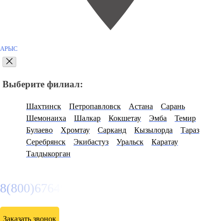
АРЫС
Выберите филиал:
Шахтинск
Петропавловск
Астана
Сарань
Шемонаиха
Шалкар
Кокшетау
Эмба
Темир
Булаево
Хромтау
Сарканд
Кызылорда
Тараз
Серебрянск
Экибастуз
Уральск
Каратау
Талдыкорган
8(800)6764935
Заказать звонок