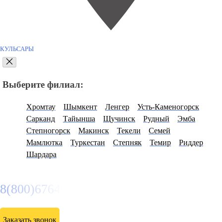
КУЛЬСАРЫ
Выберите филиал:
Хромтау
Шымкент
Ленгер
Усть-Каменогорск
Сарканд
Тайынша
Щучинск
Рудный
Эмба
Степногорск
Макинск
Текели
Семей
Мамлютка
Туркестан
Степняк
Темир
Риддер
Шардара
8(800)6764935
Заказать звонок