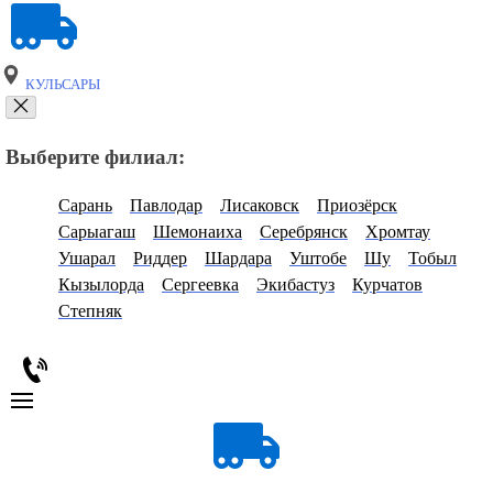
КУЛЬСАРЫ
Выберите филиал:
Сарань
Павлодар
Лисаковск
Приозёрск
Сарыагаш
Шемонаиха
Серебрянск
Хромтау
Ушарал
Риддер
Шардара
Уштобе
Шу
Тобыл
Кызылорда
Сергеевка
Экибастуз
Курчатов
Степняк